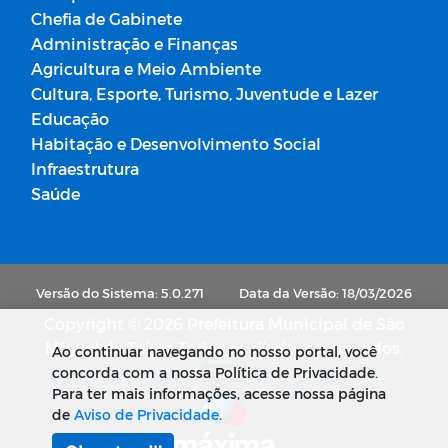
Chefia de Gabinete
Administração e Finanças
Agricultura e Meio Ambiente
Cultura, Esporte, Turismo, Juventude e Lazer
Educação
Habitação e Desenvolvimento Social
Infraestrutura
Saúde
Versão do Sistema: 5.0.271
Data da Versão: 18/03/2026
Copyright © 2026 Prefeitura Municipal de São
Miguel de Taipu. Todos os direitos reservados.
Ao continuar navegando no nosso portal, você
concorda com a nossa Política de Privacidade.
SUBIR
Para ter mais informações, acesse nossa página
de
Aviso de Privacidade
.