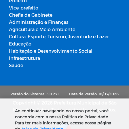
Prefeito
Vice-prefeito
Chefia de Gabinete
Administração e Finanças
Agricultura e Meio Ambiente
Cultura, Esporte, Turismo, Juventude e Lazer
Educação
Habitação e Desenvolvimento Social
Infraestrutura
Saúde
Versão do Sistema: 5.0.271
Data da Versão: 18/03/2026
Copyright © 2026 Prefeitura Municipal de São
Miguel de Taipu. Todos os direitos reservados.
Ao continuar navegando no nosso portal, você
concorda com a nossa Política de Privacidade.
SUBIR
Para ter mais informações, acesse nossa página
de
Aviso de Privacidade
.