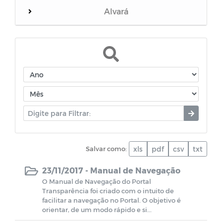
Alvará
Documentos
Manuais
Processos Administrativos
Conselhos Municipais
Salvar como:
xls
pdf
csv
txt
Conselho Tutelar
23/11/2017 -
Manual de Navegação
O Manual de Navegação do Portal
Conselho do FUNDEB
Transparência foi criado com o intuito de
facilitar a navegação no Portal. O objetivo é
orientar, de um modo rápido e si...
Conselho Municipal da Cultura