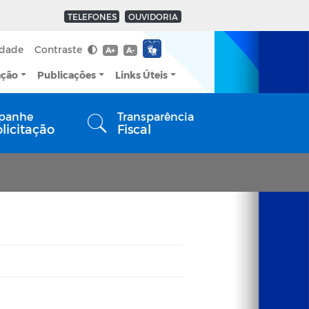
TELEFONES
OUVIDORIA
idade
Contraste
A+
A-
ação
Publicações
Links Úteis
panhe
Transparência
olicitação
Fiscal