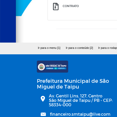
CONTRATO
Ir para o menu [1]
Ir para o conteúdo [2]
Ir para o rodap
Prefeitura Municipal de São
Miguel de Taipu
Av. Gentil Lins, 127, Centro
São Miguel de Taipu / PB - CEP:
58334-000
financeiro.smtaipu@live.com