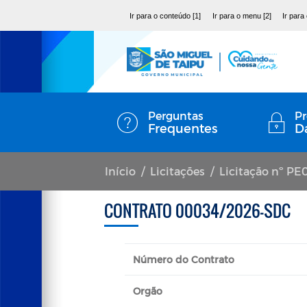
Ir para o conteúdo [1]
Ir para o menu [2]
Ir para
Perguntas
Pr
Frequentes
D
Início
Licitações
Licitação nº P
CONTRATO 00034/2026-SDC
Número do Contrato
Orgão