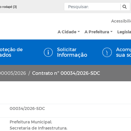
 o rodapé [3]
Acessibil
A Cidade
A Prefeitura
Legisl
oteção de
Solicitar
Acom
ados
Informação
sua s
E00005/2026
Contrato nº 00034/2026-SDC
00034/2026-SDC
Prefeitura Municipal;
Secretaria de Infraestrutura;