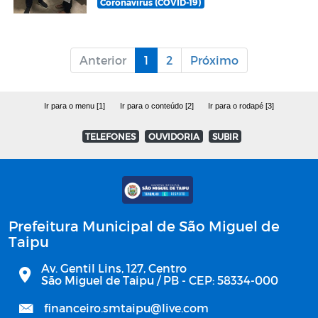
Coronavírus (COVID-19)
Anterior
1
2
Próximo
Ir para o menu [1]
Ir para o conteúdo [2]
Ir para o rodapé [3]
TELEFONES
OUVIDORIA
SUBIR
Prefeitura Municipal de São Miguel de
Taipu
Av. Gentil Lins, 127, Centro
São Miguel de Taipu / PB - CEP: 58334-000
financeiro.smtaipu@live.com