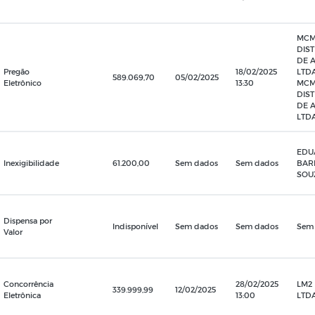
MC
DIS
DE 
Pregão
18/02/2025
LTDA
589.069,70
05/02/2025
Eletrônico
13:30
MC
DIS
DE 
LTD
EDU
Inexigibilidade
61.200,00
Sem dados
Sem dados
BAR
SOU
Dispensa por
Indisponível
Sem dados
Sem dados
Sem
Valor
Concorrência
28/02/2025
LM2
339.999,99
12/02/2025
Eletrônica
13:00
LTD