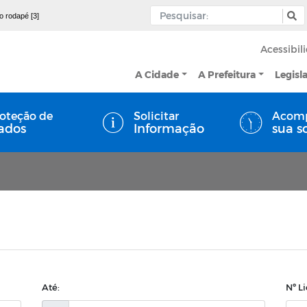
 o rodapé [3]
Acessibil
A Cidade
A Prefeitura
Legisl
oteção de
Solicitar
Acom
ados
Informação
sua s
Até:
Nº L