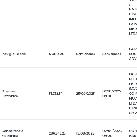
;
NNM
DIST
IMP
EXP
MED
LTD
PAI
Inexigibilidade
6.000,00
Sem dados
Sem dados
SOC
ADV
FAB
ROD
PERE
SAV
Dispensa
02/10/2025
51.232,34
25/09/2025
COM
Eletrônica
09:00
MUL
LTDA
DES
COM
Concorrência
02/09/2025
CON
286.242,23
15/08/2025
Eletrônica
09:00
BAR