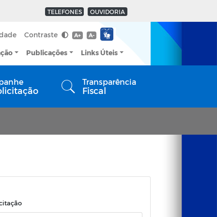
TELEFONES
OUVIDORIA
idade
Contraste
A+
A-
ação
Publicações
Links Úteis
panhe
Transparência
olicitação
Fiscal
icitação