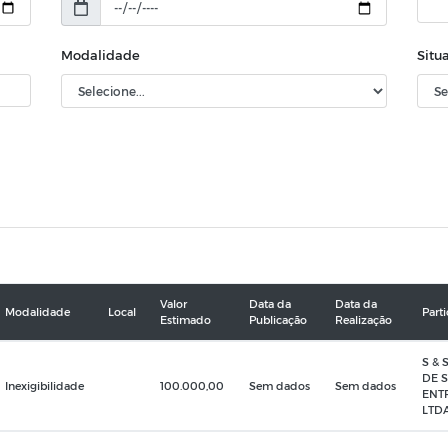
Modalidade
Situ
Valor
Data da
Data da
Modalidade
Local
Part
Estimado
Publicação
Realização
S &
DE 
Inexigibilidade
100.000,00
Sem dados
Sem dados
ENT
LTD