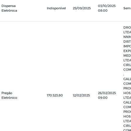
Dispensa
03/10/2025
Indisponível
25/09/2025
Sem
Eletrônica
08:00
DRO
LTDA
NNM
DIST
IMP
EXP
MED
LTDA
CIR
COM
;
GALL
COM
PRO
Pregão
26/02/2025
HOS
170.523,80
12/02/2025
Eletrônico
09:00
LTDA
GALL
COM
PRO
HOS
LTDA
CIR
COM