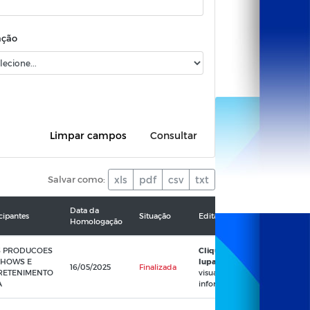
ação
Limpar campos
Consultar
Salvar como:
xls
pdf
csv
txt
Data da
icipantes
Situação
Edital
Objeto
Homologação
 S PRODUCOES
Clique na
CONTRATAÇ
SHOWS E
lupa
para
SHOW ARTÍS
16/05/2025
Finalizada
RETENIMENTO
visualizar as
DA DUPLA S
A
informações
& SIRINO PA
APRESENTA
DURANTE O