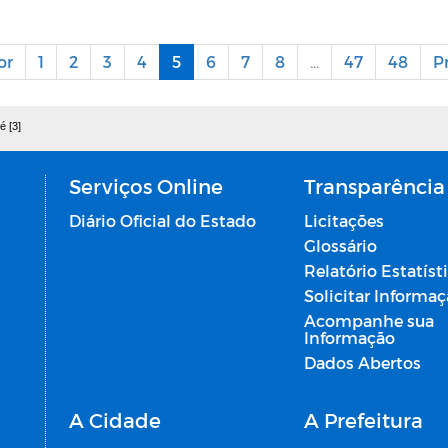
or
1
2
3
4
5
6
7
8
...
47
48
P
é [3]
Serviços Online
Transparência
Diário Oficial do Estado
Licitações
Glossário
Relatório Estatíst
Solicitar Informa
Acompanhe sua
Informação
Dados Abertos
A Cidade
A Prefeitura