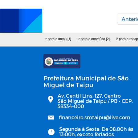
Anteri
Ir para o menu [1]
Ir para o conteúdo [2]
Ir para o rodap
Prefeitura Municipal de São
Miguel de Taipu
Av. Gentil Lins, 127, Centro
São Miguel de Taipu / PB - CEP:
58334-000
financeiro.smtaipu@live.com
Segunda à Sexta: De 08:00h às
13:00h, exceto feriados