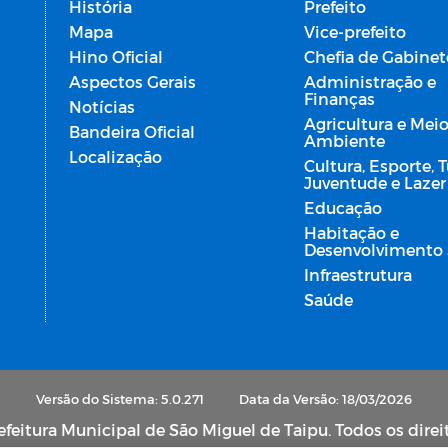
História
Prefeito
Mapa
Vice-prefeito
Hino Oficial
Chefia de Gabinet
Aspectos Gerais
Administração e
Finanças
Notícias
Agricultura e Mei
Bandeira Oficial
Ambiente
Localização
Cultura, Esporte, 
Juventude e Lazer
Educação
Habitação e
Desenvolvimento 
Infraestrutura
Saúde
Versão do Sistema: 5.0.271
Data da Versão: 18/03/2026
feitura Municipal de São Miguel de Taipu. Todos os direi