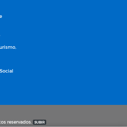
e
o
Turismo,
Social
tos reservados.
SUBIR