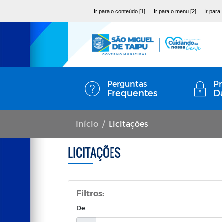
Ir para o conteúdo [1]
Ir para o menu [2]
Ir para
Perguntas
Pr
Frequentes
D
Início
Licitações
LICITAÇÕES
Filtros:
De: