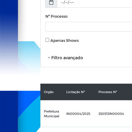
Nº Processo
Apenas Shows
Filtro avançado
Orgão
Licitação Nº
Processo Nº
Prefeitura
IN00004/2025
250513IN00004
Municipal