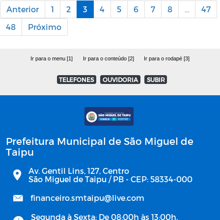
Anterior
1
2
3
4
5
6
7
8
...
47
48
Próximo
Ir para o menu [1]
Ir para o conteúdo [2]
Ir para o rodapé [3]
TELEFONES
OUVIDORIA
SUBIR
Prefeitura Municipal de São Miguel de
Taipu
Av. Gentil Lins, 127, Centro
São Miguel de Taipu / PB - CEP: 58334-000
financeiro.smtaipu@live.com
Segunda à Sexta: De 08:00h às 13:00h,