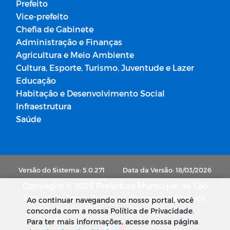
Prefeito
Vice-prefeito
Chefia de Gabinete
Administração e Finanças
Agricultura e Meio Ambiente
Cultura, Esporte, Turismo, Juventude e Lazer
Educação
Habitação e Desenvolvimento Social
Infraestrutura
Saúde
Versão do Sistema: 5.0.271
Data da Versão: 18/03/2026
Copyright © 2026 Prefeitura Municipal de São
Miguel de Taipu. Todos os direitos reservados.
Ao continuar navegando no nosso portal, você
concorda com a nossa Política de Privacidade.
SUBIR
Para ter mais informações, acesse nossa página