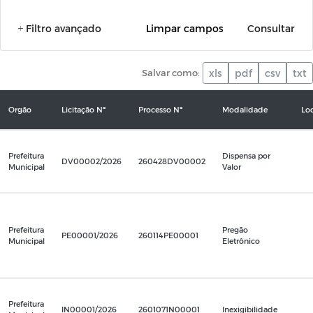
Filtro avançado
Limpar campos
Consultar
Salvar como:
xls
pdf
csv
txt
Orgão
Licitação Nº
Processo Nº
Modalidade
Loc
Prefeitura
Dispensa por
DV00002/2026
260428DV00002
Municipal
Valor
Prefeitura
Pregão
PE00001/2026
260114PE00001
Municipal
Eletrônico
Prefeitura
IN00001/2026
2601071N00001
Inexigibilidade